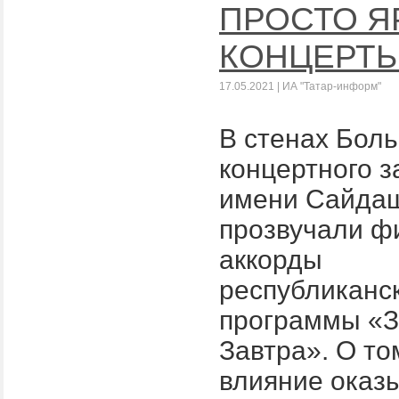
ПРОСТО Я
КОНЦЕРТ
17.05.2021 | ИА "Татар-информ"
В стенах Бол
концертного з
имени Сайда
прозвучали ф
аккорды
республиканс
программы «З
Завтра». О то
влияние оказ