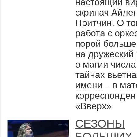
настоящий ви
скрипач Айле
Притчин. О то
работа с орке
порой больше
на дружеский 
о магии числа
тайнах вьетна
имени – в ма
корреспонден
«Вверх»
СЕЗОНЫ
БОЛЬШИХ