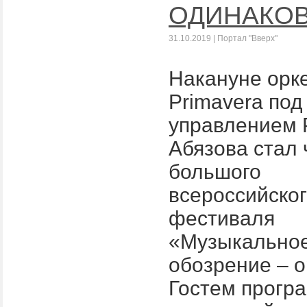
ОДИНАКО
31.10.2019 | Портал "Вверх"
Накануне орк
Primavera под
управлением 
Абязова стал
большого
всероссийско
фестиваля
«Музыкально
обозрение – o
Гостем прогр