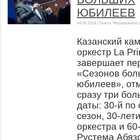
ЮБИЛЕЕВ
04.05.2019 | Газета "Музыкальное 
Казанский ка
оркестр La Pr
завершает пе
«Сезонов бол
юбилеев», от
сразу три бо
даты: 30-й по 
сезон, 30-лет
оркестра и 60
Рустема Абяз