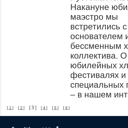
Накануне юби
маэстро мы
встретились с
основателем 
бессменным х
коллектива. О
юбилейных хл
фестивалях и
специальных 
– в нашем ин
[ 3 ]
[ 1 ]
[ 2 ]
[ 4 ]
[ 5 ]
[ 6 ]