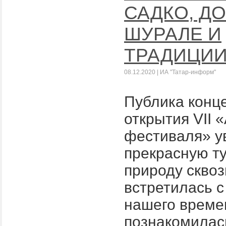
САДКО, Д
ШУРАЛЕ И
ТРАДИЦИ
08.12.2020 | ИА "Татар-информ"
Публика конц
открытия VII 
фестиваля» у
прекрасную т
природу сквоз
встретилась с
нашего време
познакомилас