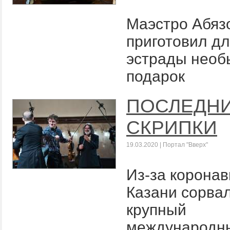
Маэстро Абяз
приготовил д
эстрады нео
подарок
ПОСЛЕДН
СКРИПКИ
19.03.2020 | Портал "Вверх"
Из-за коронав
Казани сорва
крупный
международн