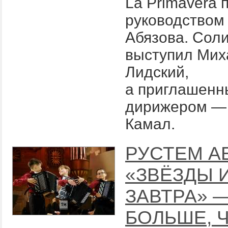
La Primavera 
руководством
Абязова. Сол
выступил Мих
Лидский,
а приглашен
дирижером —
Камал.
РУСТЕМ А
«ЗВЁЗДЫ 
ЗАВТРА» 
БОЛЬШЕ, 