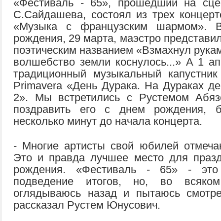
«Фестиваль - 65», прошедший на сце
С.Сайдашева, состоял из трех концерт
«Музыка с французским шармом». 
рождения, 29 марта, маэстро представи
поэтическим названием «Взмахнул рукам
волшебство земли коснулось...» А 1 а
традиционный музыкальный капустник
Primavera «День Дурака. На Дураках де
2». Мы встретились с Рустемом Абяз
поздравить его с днем рождения, б
несколько минут до начала концерта.
- Многие артисты свой юбилей отмеча
Это и правда лучшее место для праз
рождения. «Фестиваль - 65» - эт
подведение итогов, но, во всяко
оглядываюсь назад и пытаюсь смотре
рассказал Рустем Юнусович.