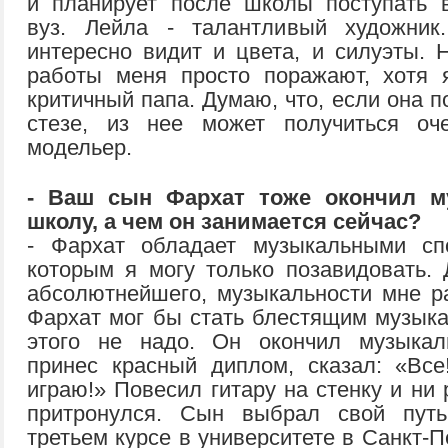
и планирует после школы поступать 
вуз. Лейла - талантливый художник
интересно видит и цвета, и силуэты. 
работы меня просто поражают, хотя 
критичный папа. Думаю, что, если она п
стезе, из нее может получиться оч
модельер.
- Ваш сын Фархат тоже окончил м
школу, а чем он занимается сейчас?
- Фархат обладает музыкальными спо
которым я могу только позавидовать. 
абсолютнейшего, музыкальности мне ра
Фархат мог бы стать блестящим музыка
этого не надо. Он окончил музыкал
принес красный диплом, сказал: «Вс
играю!» Повесил гитару на стенку и ни 
притронулся. Сын выбрал свой путь
третьем курсе в университете в Санкт-П