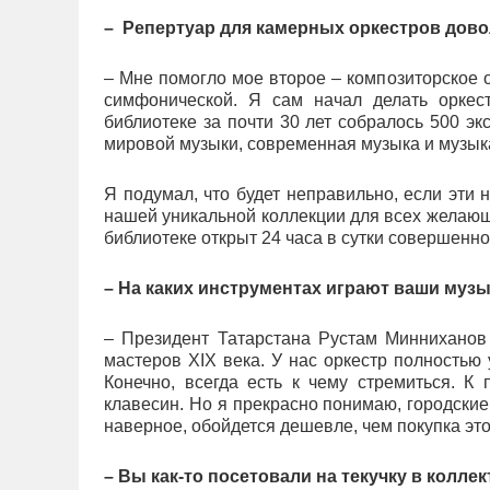
– Репертуар для камерных оркестров дово
– Мне помогло мое второе – композиторское 
симфонической. Я сам начал делать оркес
библиотеке за почти 30 лет собралось 500 э
мировой музыки, современная музыка и музыка
Я подумал, что будет неправильно, если эти 
нашей уникальной коллекции для всех желающ
библиотеке открыт 24 часа в сутки совершенн
– На каких инструментах играют ваши муз
– Президент Татарстана Рустам Минниханов
мастеров XIX века. У нас оркестр полность
Конечно, всегда есть к чему стремиться. К
клавесин. Но я прекрасно понимаю, городские
наверное, обойдется дешевле, чем покупка это
– Вы как-то посетовали на текучку в колле