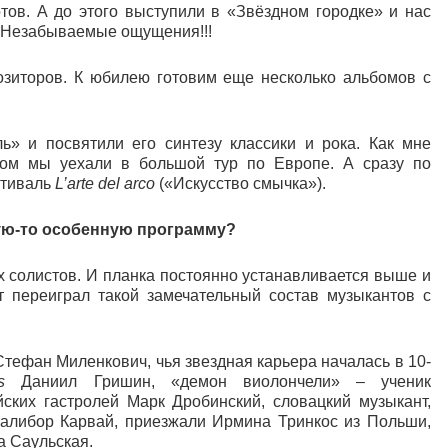
тов. А до этого выступили в «Звёздном городке» и нас
! Незабываемые ощущения!!!
озиторов. К юбилею готовим еще несколько альбомов с
ь» и посвятили его синтезу классики и рока. Как мне
отом мы уехали в большой тур по Европе. А сразу по
стиваль
L
’
arte
del
arco
(«Искусство смычка»).
кую-то особенную программу?
солистов. И планка постоянно устанавливается выше и
 переиграл такой замечательный состав музыкантов с
Стефан Миленкович, чья звездная карьера началась в 10-
s
Даниил Гришин, «демон виолончели» – ученик
ских гастролей Марк Дробинский, словацкий музыкант,
Далибор Карвай, приезжали Ирмина Тринкос из Польши,
а Саульская.