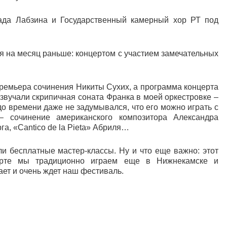
ада Лабзина и Государственный камерный хор РТ под
ся на месяц раньше: концертом с участием замечательных
ремьера сочинения Никиты Сухих, а программа концерта
звучали скрипичная соната Франка в моей оркестровке –
до времени даже не задумывался, что его можно играть с
– сочинение американского композитора Александра
а, «Cantico de la Pieta» Абриля…
и бесплатные мастер-классы. Ну и что еще важно: этот
арте мы традиционно играем еще в Нижнекамске и
ет и очень ждет наш фестиваль.