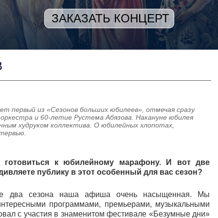
ЗАКАЗАТЬ КОНЦЕРТ
В
ает первый из «Сезонов больших юбилеев», отмечая сразу
 оркестра и 60-летие Рустема Абязова. Накануне юбилея
нным худруком коллектива. О юбилейных хлопотах,
нтервью.
 готовиться к юбилейному марафону. И вот две
дивляете публику в этот особенный для вас сезон?
шие два сезона наша афиша очень насыщенная. Мы
интересными программами, премьерами, музыкальными
овал с участия в знаменитом фестивале «Безумные дни»