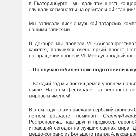
в Екатеринбурге, мы дали там шесть концер
слушали космонавты на орбитальной станции
Мы записали диск с музыкой татарских комп
нашими записями.
В декабре мы провели VI «Абязов-фестивал
кажется, получился очень яркий проект. П
возвращении провели VII Международный фе
– По случаю юбилея тоже подготовили ка
–
Каждый год мы восхищаемся уровнем наших 
выше. На этом фестивале за несколько лет
мировым именем!
В этом году к нам приехали сербский скрипач 
летнем возрасте, номинант
Grammy
Award
Ростроповича, наш друг и продюсер европей
играющий сегодня на лучших сценах мира, 
меццо-сопрано из Большого театра Александр