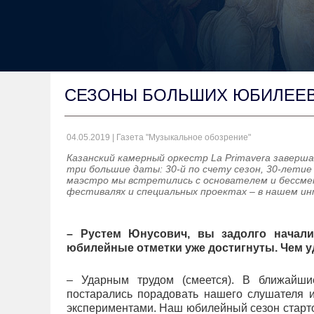
СЕЗОНЫ БОЛЬШИХ ЮБИЛЕЕ
04.05.2019 | Газета "Музыкальное обозрение"
Казанский камерный оркестр La Primavera заверш
три большие даты: 30-й по счету сезон, 30-летие
маэстро мы встретились с основателем и бессме
фестивалях и специальных проектах – в нашем и
– Рустем Юнусович, вы задолго начали
юбилейные отметки уже достигнуты. Чем у
– Ударным трудом (смеется). В ближай
постарались порадовать нашего слушателя 
экспериментами. Наш юбилейный сезон старт